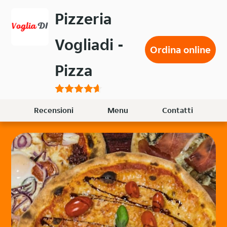
Passa
Pizzeria
al
contenuto
Vogliadi -
principale
Ordina online
Pizza
Recensioni
Menu
Contatti